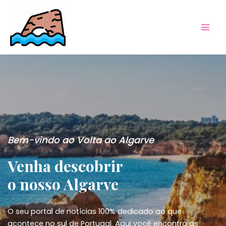
Skip
to
content
Mai
Men
Bem-vindo ao Volta ao Algarve
Venha descobrir
o nosso Algarve
O seu portal de notícias 100% dedicado ao que
acontece no sul de Portugal. Aqui você encontra as