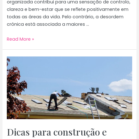
organizada contribui para uma sensação de controlo,
clareza e bem-estar que se reflete positivamente em
todas as áreas da vida. Pelo contrário, a desordem
crónica está associada a maiores …
Casa
Read More »
Arrumada,
Mente
Tranquila:
Estratégias
Para
Manter
o
Lar
Organizado
Dicas para construção e