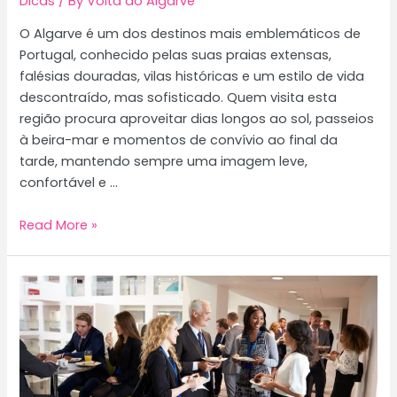
Dicas
/ By
Volta ao Algarve
O Algarve é um dos destinos mais emblemáticos de
Portugal, conhecido pelas suas praias extensas,
falésias douradas, vilas históricas e um estilo de vida
descontraído, mas sofisticado. Quem visita esta
região procura aproveitar dias longos ao sol, passeios
à beira-mar e momentos de convívio ao final da
tarde, mantendo sempre uma imagem leve,
confortável e …
Dicas
Read More »
de
moda
para
visitar
o
Algarve