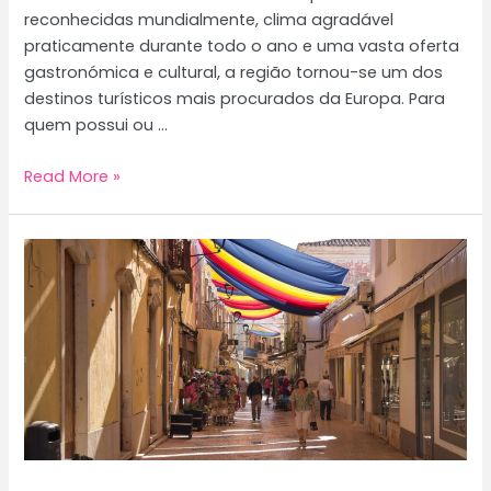
reconhecidas mundialmente, clima agradável
praticamente durante todo o ano e uma vasta oferta
gastronómica e cultural, a região tornou-se um dos
destinos turísticos mais procurados da Europa. Para
quem possui ou …
Dicas
Read More »
para
Alojamentos
Locais
no
Algarve:
Como
Melhorar
a
Gestão
e
Aumentar