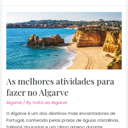
celebrar
eventos
com
estilo
no
Algarve
As melhores atividades para
fazer no Algarve
Algarve
/ By
Volta ao Algarve
O Algarve é um dos destinos mais encantadores de
Portugal, conhecido pelas praias de águas cristalinas,
falésias douradas e um clima ameno durante