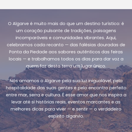
Descubra
pagination
Tesouros
Escondidos
O Algarve é muito mais do que um destino turístico: é
um coração pulsante de tradições, paisagens
incomparáveis e comunidades vibrantes. Aqui,
celebramos cada recanto — das falésias douradas de
Ponta da Piedade aos sabores autênticos das feiras
locais — e trabalhamos todos os dias para dar voz a
quem faz desta terra um lugar único.
Nós amamos o Algarve pela sua luz inigualável, pela
hospitalidade das suas gentes e pelo encontro perfeito
entre mar, serra e cultura. É esse amor que nos inspira a
levar até si histórias reais, eventos marcantes e as
melhores dicas para viver — e sentir — o verdadeiro
espírito algarvio.