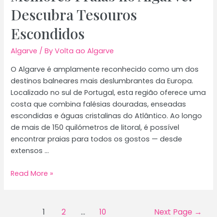
Descubra Tesouros
Escondidos
Algarve
/ By
Volta ao Algarve
O Algarve é amplamente reconhecido como um dos
destinos balneares mais deslumbrantes da Europa.
Localizado no sul de Portugal, esta região oferece uma
costa que combina falésias douradas, enseadas
escondidas e águas cristalinas do Atlântico. Ao longo
de mais de 150 quilómetros de litoral, é possível
encontrar praias para todos os gostos — desde
extensos …
Melhores
Read More »
Praias
no
Algarve:
Posts
1
2
…
10
Next Page
→