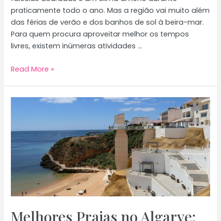
praticamente todo o ano. Mas a região vai muito além
das férias de verão e dos banhos de sol à beira-mar.
Para quem procura aproveitar melhor os tempos
livres, existem inúmeras atividades …
As
Read More »
melhores
atividades
para
fazer
no
Algarve
Melhores Praias no Algarve: