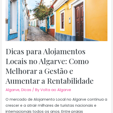
uma
empresa
profissional
de
cuidados
domiciliários
no
Algarve
Dicas para Alojamentos
faz
Locais no Algarve: Como
toda
a
Melhorar a Gestão e
diferença
Aumentar a Rentabilidade
Algarve
,
Dicas
/ By
Volta ao Algarve
O mercado de Alojamento Local no Algarve continua a
crescer e a atrair milhares de turistas nacionais e
internacionais todos os anos. Entre praias