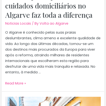
cuidados domiciliários no
Algarve faz toda a diferença
Noticias Locais
/ By
Volta ao Algarve
O Algarve é conhecido pelas suas praias
deslumbrantes, clima ameno e excelente qualidade de
vida. Ao longo das últimas décadas, tornou-se um
dos destinos mais procurados da Europa para viver
após a reforma, atraindo milhares de residentes
internacionais que escolheram esta região para
desfrutar de uma vida mais tranquila e relaxada. No
entanto, à medida …
Por
Read More »
que
razão
trabalhar
com