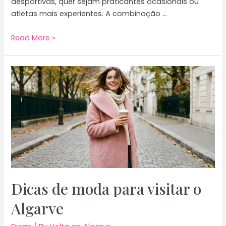
desportivas, quer sejam praticantes ocasionais ou
atletas mais experientes. A combinação …
Desportos
Read More »
a
fazer
no
verão
no
Algarve
em
2026
Dicas de moda para visitar o
Algarve