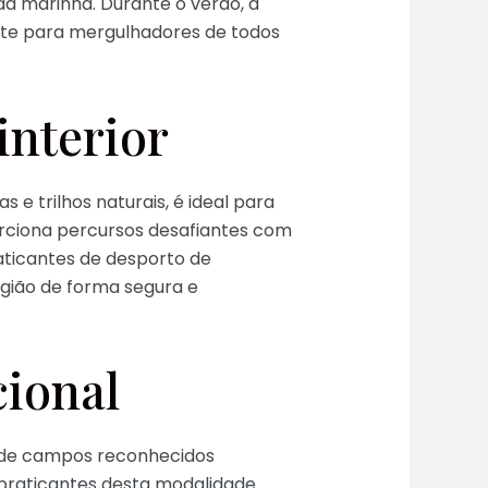
da marinha. Durante o verão, a
ante para mergulhadores de todos
interior
 e trilhos naturais, é ideal para
orciona percursos desafiantes com
aticantes de desporto de
egião de forma segura e
cional
s de campos reconhecidos
praticantes desta modalidade.