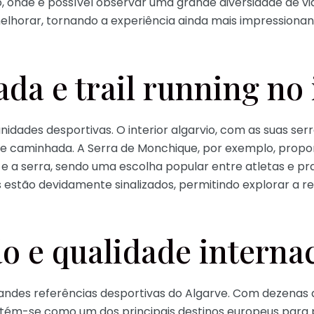
, onde é possível observar uma grande diversidade de vi
 melhorar, tornando a experiência ainda mais impression
da e trail running no 
ades desportivas. O interior algarvio, com as suas serras
ng e caminhada. A Serra de Monchique, por exemplo, prop
e a serra, sendo uma escolha popular entre atletas e pr
 estão devidamente sinalizados, permitindo explorar a r
ão e qualidade interna
randes referências desportivas do Algarve. Com dezena
tém-se como um dos principais destinos europeus para 