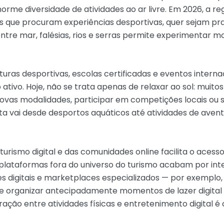
rme diversidade de atividades ao ar livre. Em 2026, a r
 que procuram experiências desportivas, quer sejam pra
ntre mar, falésias, rios e serras permite experimentar 
uras desportivas, escolas certificadas e eventos interna
tivo. Hoje, não se trata apenas de relaxar ao sol: muitos
ovas modalidades, participar em competições locais ou
ferta vai desde desportos aquáticos até atividades de ave
turismo digital e das comunidades online facilita o acess
plataformas fora do universo do turismo acabam por inte
s digitais e marketplaces especializados — por exempl
 organizar antecipadamente momentos de lazer digital
egração entre atividades físicas e entretenimento digita