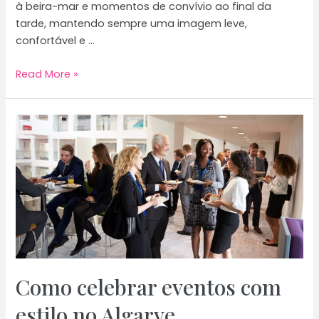
à beira-mar e momentos de convívio ao final da
tarde, mantendo sempre uma imagem leve,
confortável e …
Dicas
Read More »
de
moda
para
visitar
o
Algarve
Como celebrar eventos com
estilo no Algarve