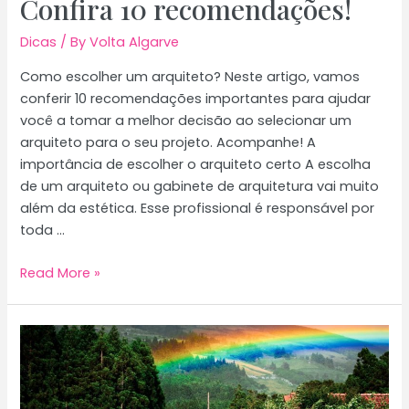
Confira 10 recomendações!
Dicas
/ By
Volta Algarve
Como escolher um arquiteto? Neste artigo, vamos
conferir 10 recomendações importantes para ajudar
você a tomar a melhor decisão ao selecionar um
arquiteto para o seu projeto. Acompanhe! A
importância de escolher o arquiteto certo A escolha
de um arquiteto ou gabinete de arquitetura vai muito
além da estética. Esse profissional é responsável por
toda …
Como
Read More »
escolher
um
arquiteto?
Confira
10
recomendações!