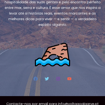
hospitalidade das suas gentes e pelo encontro perfeito
entre mar, serra e cultura. É esse amor que nos inspira a
levar até si histórias reais, eventos marcantes e as
melhores dicas para viver — e sentir — o verdadeiro
espírito algarvio.
Contacte-nos por email para
info@voltaaoalgarve.pt