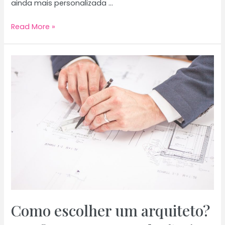
ainda mais personalizada …
Rotas
Read More »
Românticas
no
Algarve:
Rotas
para
desfrutar
a
dois
Como escolher um arquiteto?