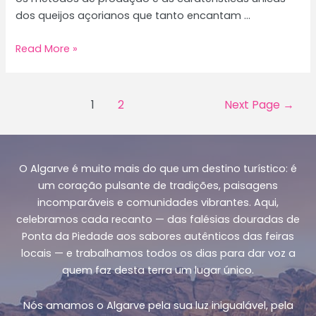
dos queijos açorianos que tanto encantam …
Queijos
Read More »
dos
Açores:
A
Posts
1
2
Next Page
→
Tradição
pagination
e
o
Sabor
O Algarve é muito mais do que um destino turístico: é
que
um coração pulsante de tradições, paisagens
Encantam
incomparáveis e comunidades vibrantes. Aqui,
Portugal
celebramos cada recanto — das falésias douradas de
Ponta da Piedade aos sabores autênticos das feiras
locais — e trabalhamos todos os dias para dar voz a
quem faz desta terra um lugar único.
Nós amamos o Algarve pela sua luz inigualável, pela