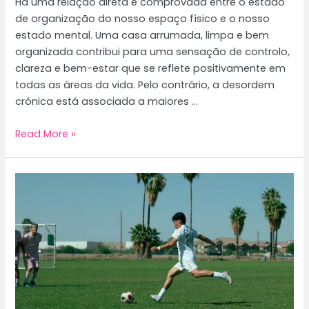
Há uma relação direta e comprovada entre o estado
de organização do nosso espaço físico e o nosso
estado mental. Uma casa arrumada, limpa e bem
organizada contribui para uma sensação de controlo,
clareza e bem-estar que se reflete positivamente em
todas as áreas da vida. Pelo contrário, a desordem
crónica está associada a maiores …
Casa
Read More »
Arrumada,
Mente
Tranquila:
Estratégias
Para
Manter
o
Lar
Organizado