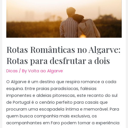
cães
–
opções
seguras
e
eficazes
Rotas Românticas no Algarve:
Rotas para desfrutar a dois
Dicas
/ By
Volta ao Algarve
O Algarve é um destino que respira romance a cada
esquina. Entre praias paradisíacas, falésias
imponentes e aldeias pitorescas, este recanto do sul
de Portugal é o cenário perfeito para casais que
procuram uma escapadela íntima e memorável. Para
quem busca companhia mais exclusiva, os
acompanhantes em Faro podem tornar a experiência