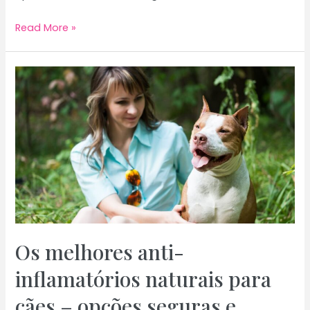
Top
Read More »
10
Coisas
a
Fazer
no
Algarve
Neste
Verão
Os melhores anti-
inflamatórios naturais para
cães – opções seguras e