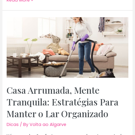
Read More »
para
Alojamentos
Locais
no
Algarve:
Como
Melhorar
a
Gestão
e
Aumentar
a
Casa Arrumada, Mente
Rentabilidade
Tranquila: Estratégias Para
Manter o Lar Organizado
Dicas
/ By
Volta ao Algarve