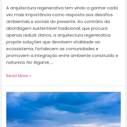
A arquitectura regenerativa tem vindo a ganhar cada
vez mais importância como resposta aos desafios
ambientais e sociais do presente. Ao contrário da
abordagem sustentável tradicional, que procura
apenas reduzir danos, a arquitectura regenerativa
propõe soluções que devolvem vitalidade ao
ecossistema, fortalecem as comunidades e
promovem a integração entre ambiente construído e
natureza. No Algarve, …
Arquitectura
Read More »
regenerativa
no
Algarve:
conceitos,
práticas
e
projectos