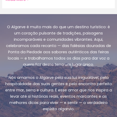
Destinos
no
Algarve
no
O Algarve é muito mais do que um destino turístico: é
Verão
um coração pulsante de tradições, paisagens
incomparáveis e comunidades vibrantes. Aqui,
celebramos cada recanto — das falésias douradas de
Ponta da Piedade aos sabores autênticos das feiras
locais — e trabalhamos todos os dias para dar voz a
quem faz desta terra um lugar único.
Nós amamos o Algarve pela sua luz inigualável, pela
hospitalidade das suas gentes e pelo encontro perfeito
entre mar, serra e cultura. É esse amor que nos inspira a
levar até si histórias reais, eventos marcantes e as
melhores dicas para viver — e sentir — o verdadeiro
espírito algarvio.