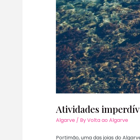
Atividades imperdív
Algarve
/ By
Volta ao Algarve
Portimão, uma das joias do Algarv