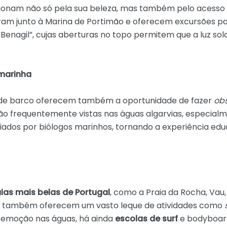
ionam não só pela sua beleza, mas também pelo acesso ú
ram junto à Marina de Portimão e oferecem excursões p
Benagil”, cujas aberturas no topo permitem que a luz sola
 marinha
s de barco oferecem também a oportunidade de fazer
obs
são frequentemente vistas nas águas algarvias, especial
iados por biólogos marinhos, tornando a experiência ed
ias mais belas de Portugal
, como a Praia da Rocha, Vau,
mas também oferecem um vasto leque de atividades como
 emoção nas águas, há ainda
escolas de surf
e bodyboard