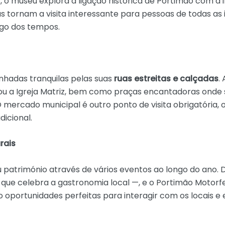
 o museu explora a ligação histórica de Portimão com a i
as tornam a visita interessante para pessoas de todas as
ngo dos tempos.
nhadas tranquilas pelas suas
ruas estreitas e calçadas
.
o ou a Igreja Matriz, bem como praças encantadoras onde
O mercado municipal é outro ponto de visita obrigatória,
dicional.
rais
eu património através de vários eventos ao longo do ano
 — que celebra a gastronomia local —, e o Portimão Motorf
 oportunidades perfeitas para interagir com os locais e 