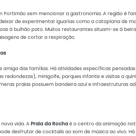
em Portimão sem mencionar a gastronomia. A região é f
deixar de experimentar iguarias como a cataplana de ma
joas à bulhão pato. Muitos restaurantes situam-se à beir
sagens de cortar a respiração.
ças
 amiga das famílias. Há atividades específicas pensadas
s redondezas), minigolfe, parques infantis e visitas a qu
númeras praias possuem bandeira azul e infraestruturas 
 nova vida. A
Praia da Rocha
é o centro da animação not
ode desfrutar de cocktails ao som de música ao vivo. Há