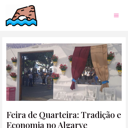
Skip
to
content
Mai
Men
Feira de Quarteira: Tradição e
Economia no Algarve