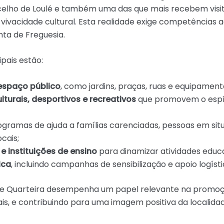
elho de Loulé e também uma das que mais recebem visita
 e vivacidade cultural. Esta realidade exige competências
nta de Freguesia.
pais estão:
espaço público
, como jardins, praças, ruas e equipament
turais, desportivos e recreativos
que promovem o espír
rogramas de ajuda a famílias carenciadas, pessoas em sit
cais;
 instituições de ensino
para dinamizar atividades educat
ica
, incluindo campanhas de sensibilização e apoio logísti
 de Quarteira desempenha um papel relevante na promoçã
is, e contribuindo para uma imagem positiva da localida