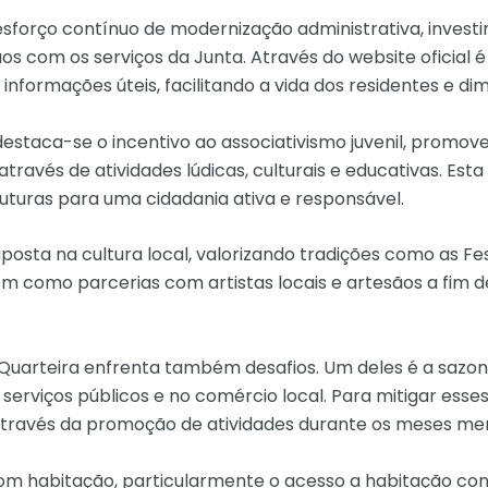
 esforço contínuo de modernização administrativa, invest
os com os serviços da Junta. Através do website oficial 
e informações úteis, facilitando a vida dos residentes e di
 destaca-se o incentivo ao associativismo juvenil, promo
através de atividades lúdicas, culturais e educativas. Es
uturas para uma cidadania ativa e responsável.
osta na cultura local, valorizando tradições como as Fe
bem como parcerias com artistas locais e artesãos a fim d
Quarteira enfrenta também desafios. Um deles é a sazona
serviços públicos e no comércio local. Para mitigar esse
l, através da promoção de atividades durante os meses 
om habitação, particularmente o acesso a habitação cond