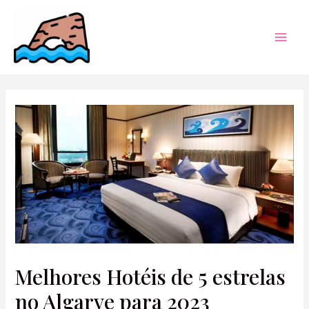
Skip
to
content
Mai
Men
Melhores Hotéis de 5 estrelas
no Algarve para 2023