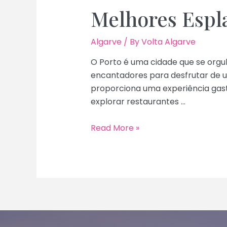
Melhores Espl
Algarve
/ By
Volta Algarve
O Porto é uma cidade que se orgul
encantadores para desfrutar de um
proporciona uma experiência gast
explorar restaurantes …
Melhores
Read More »
Esplanadas
para
Comer
no
Porto