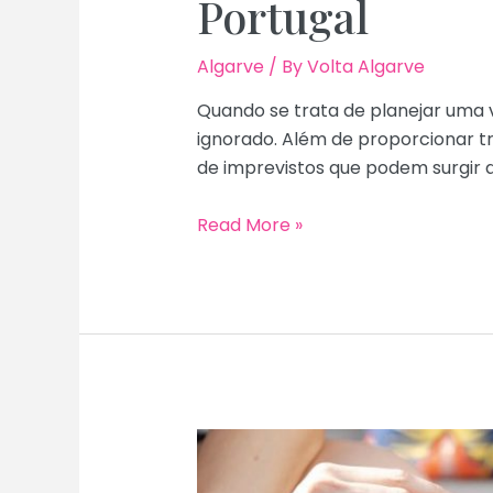
Portugal
Algarve
/ By
Volta Algarve
Quando se trata de planejar uma 
ignorado. Além de proporcionar t
de imprevistos que podem surgir d
Seguro
Read More »
de
Viagem:
Coberturas
Essenciais
para
Portugal