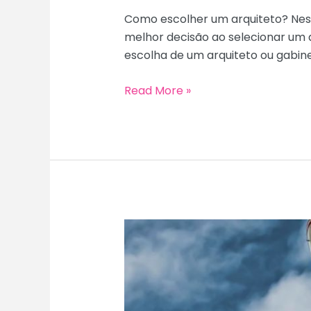
Como escolher um arquiteto? Nest
melhor decisão ao selecionar um 
escolha de um arquiteto ou gabinet
Como
Read More »
escolher
um
arquiteto?
Confira
10
recomendações!